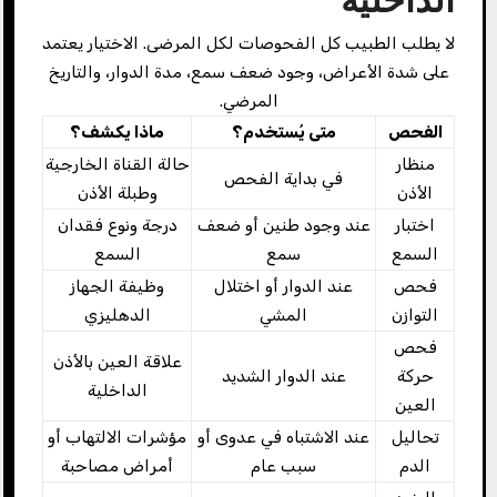
لا يطلب الطبيب كل الفحوصات لكل المرضى. الاختيار يعتمد
على شدة الأعراض، وجود ضعف سمع، مدة الدوار، والتاريخ
المرضي.
الفحص
متى يُستخدم؟
ماذا يكشف؟
منظار
حالة القناة الخارجية
في بداية الفحص
الأذن
وطبلة الأذن
اختبار
عند وجود طنين أو ضعف
درجة ونوع فقدان
السمع
سمع
السمع
فحص
عند الدوار أو اختلال
وظيفة الجهاز
التوازن
المشي
الدهليزي
فحص
علاقة العين بالأذن
حركة
عند الدوار الشديد
الداخلية
العين
تحاليل
عند الاشتباه في عدوى أو
مؤشرات الالتهاب أو
الدم
سبب عام
أمراض مصاحبة