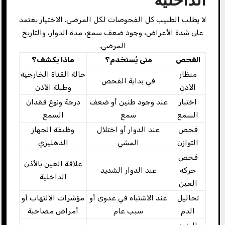
لا يطلب الطبيب كل الفحوصات لكل المرضى. الاختيار يعتمد
على شدة الأعراض، وجود ضعف سمع، مدة الدوار، والتاريخ
المرضي.
الفحص
متى يُستخدم؟
ماذا يكشف؟
منظار
حالة القناة الخارجية
في بداية الفحص
الأذن
وطبلة الأذن
اختبار
عند وجود طنين أو ضعف
درجة ونوع فقدان
السمع
سمع
السمع
فحص
عند الدوار أو اختلال
وظيفة الجهاز
التوازن
المشي
الدهليزي
فحص
علاقة العين بالأذن
حركة
عند الدوار الشديد
الداخلية
العين
تحاليل
عند الاشتباه في عدوى أو
مؤشرات الالتهاب أو
الدم
سبب عام
أمراض مصاحبة