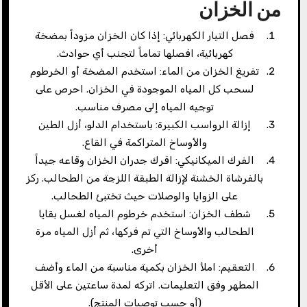
من الخزان
فصل التيار الكهربائي: إذا كان الخزان مزوداً بمضخة
كهربائية، افصلها تماماً لتجنب أي حوادث.
تفريغ الخزان من الماء: استخدم المضخة أو الخرطوم
لسحب كل المياه الموجودة في الخزان. احرص على
توجيه المياه إلى مصرف مناسب.
إزالة الرواسب الكبيرة: باستخدام الدلو، أزل الطين
والأوساخ المتراكمة في القاع.
الفرك الميكانيكي: افرك جدران الخزان وقاعه جيداً
بالفرشاة الخشنة لإزالة الطبقة اللزجة من الطحالب. ركز
على الزوايا والوصلات حيث تختبئ الطحالب.
شطف الخزان: استخدم خرطوم المياه لغسل بقايا
الطحالب والأوساخ التي تم فركها، ثم أزل المياه مرة
أخرى.
التعقيم: املأ الخزان بكمية مناسبة من الماء وأضف
المطهر وفق التعليمات. اتركه لمدة ساعتين على الأقل
(أو حسب توصيات المنتج).