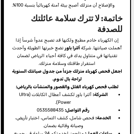
والإصلاح أن منزلك أصبح بيئة آمنة كهربائياً بنسبة 100%.
خاتمة: لا تترك سلامة عائلتك
للصدفة
إن الكهرباء خادم مطيع ولكنها قد تصبح عدواً شرساً إذا
أُهملت صيانتها. شركة
ألترا باور
تضع خبرتها الطويلة وأحدث
تقنياتها في متناول يدك في كافة أحياء الرياض لضمان
استقرار طاقتك وسلامة منزلك.
اجعل فحص كهرباء منزلك جزءاً من جدول صيانتك السنوية
لراحة بال تدوم.
لطلب فحص كهرباء الفلل والقصور والمنشآت بالرياض:
الشركة:
ألترا باور لكشف أعطال الكابلات (Ultra
Power).
رقم التواصل:
0535588435
الخدمة:
فحص شامل، كشف التماس، اختبار تأريض،
وصيانة وقائية بضمان.
ساعات العمل:
متاحون لخدمتكم 24 ساعة في جميع