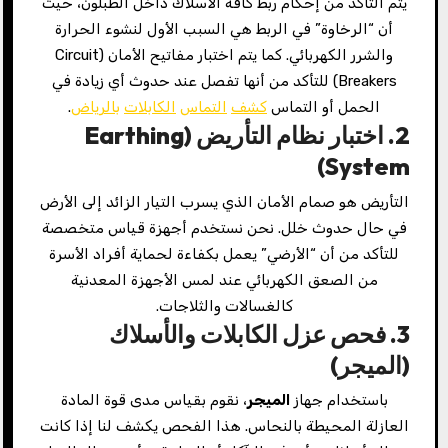
يتم التأكد من إحكام ربط كافة الأسلاك داخل الطبلون، حيث
أن “الرخاوة” في الربط هي السبب الأول لنشوء الحرارة
والشرر الكهربائي. كما يتم اختبار مفاتيح الأمان (Circuit
Breakers) للتأكد من أنها تفصل عند حدوث أي زيادة في
الحمل أو التماس
كشف
التماس
الكابلات
بالرياض
.
2. اختبار نظام التأريض (
Earthing
)
System
التأريض هو صمام الأمان الذي يسرب التيار الزائد إلى الأرض
في حال حدوث خلل. نحن نستخدم أجهزة قياس متخصصة
للتأكد من أن “الأرضي” يعمل بكفاءة لحماية أفراد الأسرة
من الصعق الكهربائي عند لمس الأجهزة المعدنية
كالغسالات والثلاجات.
3. فحص عزل الكابلات والأسلاك
(الميجر)
باستخدام جهاز
الميجر
، نقوم بقياس مدى قوة المادة
العازلة المحيطة بالنحاس. هذا الفحص يكشف لنا إذا كانت