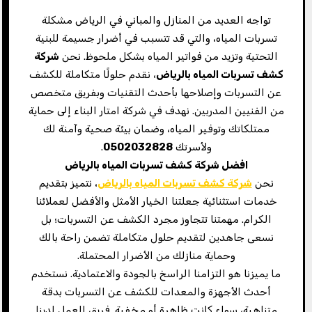
تواجه العديد من المنازل والمباني في الرياض مشكلة
تسربات المياه، والتي قد تتسبب في أضرار جسيمة للبنية
التحتية وتزيد من فواتير المياه بشكل ملحوظ. نحن
شركة
كشف تسربات المياه بالرياض
، نقدم حلولًا متكاملة للكشف
عن التسربات وإصلاحها بأحدث التقنيات وبفريق متخصص
من الفنيين المدربين. نهدف في شركة امتار البناء إلى حماية
ممتلكاتك وتوفير المياه، وضمان بيئة صحية وآمنة لك
ولأسرتك
0502032828
.
افضل شركة كشف تسربات المياه بالرياض
نحن
شركة كشف تسربات المياه بالرياض
، نتميز بتقديم
خدمات استثنائية جعلتنا الخيار الأمثل والأفضل لعملائنا
الكرام. مهمتنا تتجاوز مجرد الكشف عن التسربات؛ بل
نسعى جاهدين لتقديم حلول متكاملة تضمن راحة بالك
وحماية منازلك من الأضرار المحتملة.
ما يميزنا هو التزامنا الراسخ بالجودة والاعتمادية. نستخدم
أحدث الأجهزة والمعدات للكشف عن التسربات بدقة
متناهية، سواء كانت ظاهرة أو مخفية. فريق العمل لدينا