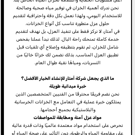
نحن ندرك أهمية الخزان في توفير مياه صحية وصالحة
للاستخدام اليومي، ولهذا نعمل بكل دقة واحترافية لتقديم
حلول عزل متطورة تناسب كل أنواع الخزانات.
في أمتار، لا نركز فقط على تنفيذ العزل، بل نهدف لتقديم
خدمة كاملة تمنحك راحة البال. لذلك نبدأ عملنا بفحص
شامل للخزان، ثم نقوم بتنظيفه وإصلاح أي تلفيات قبل
تطبيق العزل المناسب. بذلك نضمن لك خزانًا خاليًا من
التسربات، ومياهًا نقية طوال العام.
ما الذي يجعل شركة أمتار للإنشاء الخيار الأفضل؟
خبرة ميدانية طويلة
نحن نضم فريقًا محترفًا من الفنيين المتخصصين الذين
يمتلكون خبرة عملية في التعامل مع الخزانات الخرسانية
والبلاستيكية بجميع أحجامها.
مواد عزل آمنة ومطابقة للمواصفات
نحرص على استخدام مواد معتمدة عالميًا وذات قدرة عالية
على مقاومة المياه والرطوبة، دون التأثير على صحة المياه أو