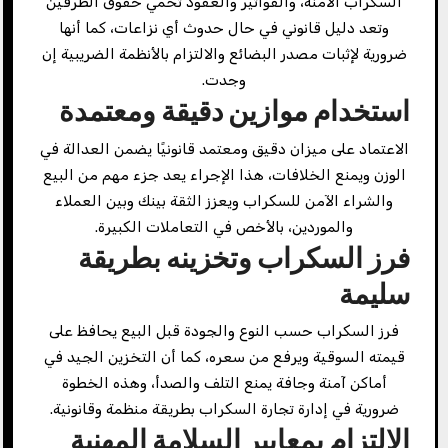
السكراب الآمنة، والفواتير والعقود تحمي حقوق الطرفين
وتعد دليل قانوني في حال حدوث أي نزاعات، كما أنها
ضرورية لإثبات مصدر البضائع والالتزام بالأنظمة الضريبية إن
وجدت.
استخدام موازين دقيقة ومعتمدة
الاعتماد على ميزان دقيق ومعتمد قانونيًا يضمن العدالة في
الوزن ويمنع الخلافات، هذا الإجراء يعد جزء مهم من البيع
والشراء الآمن للسكراب ويعزز الثقة بينك وبين العملاء
والموردين، بالأخص في التعاملات الكبيرة.
فرز السكراب وتخزينه بطريقة
سليمة
فرز السكراب حسب النوع والجودة قبل البيع يحافظ على
قيمته السوقية ويرفع من سعره، كما أن التخزين الجيد في
أماكن آمنة وجافة يمنع التلف والصدأ، وهذه الخطوة
ضرورية في إدارة تجارة السكراب بطريقة منظمة وقانونية.
الالتزام بمعايير السلامة المهنية