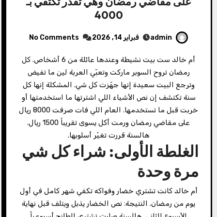
على مقاضي رمضان وهي تقدر تكتفي بـ
4000
admin
فبراير 14, 2026
No Comments
أم خالد ست بيت نشيطة وعندها عائلة من 6 أشخاص. كل
رمضان تروح السوبر ماركت وتعبّي العربة لين ما تفيض
وترجع البيت سعيدة إنها جهّزت كل شي. المشكلة إنها كل
سنة تكتشف إن نص الأشياء اللي اشترتها ما استخدمتها أو
خربت قبل ما تستخدمها. العام اللي فات صرفت 8000 ريال
على مقاضي رمضان ورمت أكل يسوى تقريباً 1500 ريال.
هالسنة قررت تغيّر أسلوبها.
الغلطة الأولى: شراء كل شي
مرة وحدة
أم خالد كانت تشتري خضار وفواكه تكفي شهر كامل في أول
يوم من رمضان. النتيجة: نص الخضار يذبل ويتلف قبل نهاية
الأسبوع الثاني. هالسنة صارت تشتري الطازج أسبوعياً