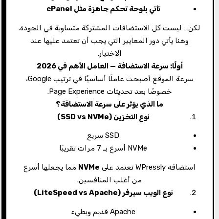
تأتي بلوحة تحكم جاهزة مثل
cPanel
لكن… ليست كل الاستضافات المشتركة متساوية في الجودة.
وهنا يأتي دور المعايير التي يجب أن تعتمد عليها عند
الاختيار.
أولًا: سرعة الاستضافة — العامل الأهم في 2026
سرعة الموقع أصبحت عاملًا أساسيًا في ترتيب Google،
خصوصًا بعد تحديثات Page Experience.
ما الذي يؤثر على سرعة الاستضافة؟
نوع التخزين
(SSD vs NVMe)
SSD سريع
NVMe أسرع بـ 7 مرات تقريبًا
استضافة WPressly تعتمد على
NVMe
مما يجعلها أسرع
من أغلب المنافسين.
نوع الويب سيرفر
(LiteSpeed vs Apache)
Apache قديم وبطيء