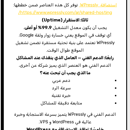
استضافة WPressly
توفر كل هذه العناصر ضمن خططها:
https://www.wpressly.com/ar/shared-hosting/
ثالثًا: الاستقرار
(Uptime)
يجب أن يكون معدل التشغيل
99.9%
أو أعلى
.
أي توقف في الموقع يعني خسارة زوار وثقة Google.
WPressly تعتمد على بنية تحتية مستقرة تضمن تشغيل
الموقع طوال الوقت.
رابعًا: الدعم الفني — العامل الذي ينقذك عند المشاكل
الدعم الفني هو العنصر الذي يميز شركة عن أخرى.
ما الذي يجب أن تبحث عنه؟
دعم عربي
سرعة الرد
خبرة تقنية
متابعة دقيقة للمشاكل
الدعم الفني في WPressly يتميز بسرعة الاستجابة وخبرة
عالية في WordPress و VPS.
خامسًا: توافق الاستضافة مع
WordPress