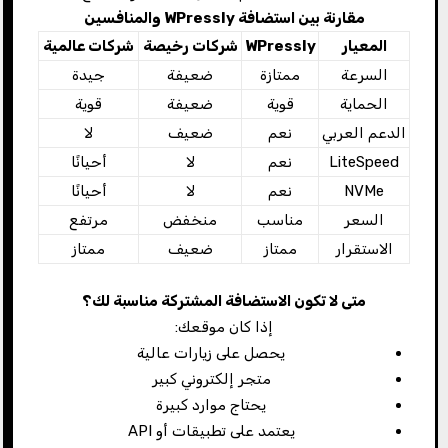
مقارنة بين استضافة
WPressly
والمنافسين
المعيار
WPressly
شركات رخيصة
شركات عالمية
السرعة
ممتازة
ضعيفة
جيدة
الحماية
قوية
ضعيفة
قوية
الدعم العربي
نعم
ضعيف
لا
LiteSpeed
نعم
لا
أحيانًا
NVMe
نعم
لا
أحيانًا
السعر
مناسب
منخفض
مرتفع
الاستقرار
ممتاز
ضعيف
ممتاز
متى لا تكون الاستضافة المشتركة مناسبة لك؟
إذا كان موقعك:
يحصل على زيارات عالية
متجر إلكتروني كبير
يحتاج موارد كبيرة
يعتمد على تطبيقات أو API