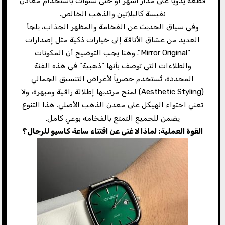
قطعة يدوياً على مدار أشهر أو حتى سنوات باستخدام معادن
نفيسة كالبلاتين والذهب الخالص.
وفي سياق الحديث عن الفخامة والمظهر الجذاب، يلجأ
العديد من عشاق الأناقة إلى خيارات ذكية مثل إصدارات
“Mirror Original”. وهنا يجب التوضيح أن المكونات
والطلاءات التي توصف بأنها “ذهبية” في هذه الفئة
المحددة، تُستخدم حصرياً لأغراض التنسيق الجمالي
(Aesthetic Styling) لمنح مرتديها إطلالة راقية ومبهرة، ولا
تعني احتواء الهيكل على معدن الذهب الأصلي. هذا التنوع
يضمن للجميع التمتع بالفخامة بوعي كامل.
القوة العملية: لماذا لا غنى عن اقتناء ساعة كاسيو للرجال؟