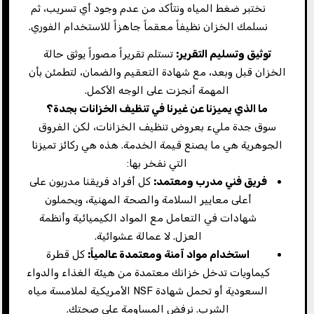
نختبر ضغط المياه ونتأكد من عدم وجود أي تسريب، ثم
نسلمك الخزان نظيفاً معقماً جاهزاً للاستخدام الفوري.
توثيق وتسليم التقرير:
تستلم تقريراً مصوراً يوثق حالة
الخزان قبل وبعد، مع شهادة التعقيم والضمان، لتطمئن بأن
المهمة أنجزت على الوجه الأكمل.
ما الذي يميزنا عن غيرنا في تنظيف الخزانات بجدة؟
سوق جدة مليء بعروض تنظيف الخزانات، لكن الفروق
الجوهرية هي ما يصنع قيمة الخدمة. هذه هي ركائز تميزنا
التي نفخر بها:
فريق فني مدرب ومعتمد
:
كل أفراد فريقنا مدربون على
أعلى معايير السلامة والصحة المهنية، ويحملون
شهادات في التعامل مع المواد الكيميائية وأنظمة
العزل. لا عمالة عشوائية.
استخدام مواد آمنة ومعتمدة عالمياً
:
كل قطرة
كيماويات تدخل خزانك معتمدة من هيئة الغذاء والدواء
السعودية أو تحمل شهادة NSF الأمريكية لملامسة مياه
الشرب. نرفض المساومة على صحتك.