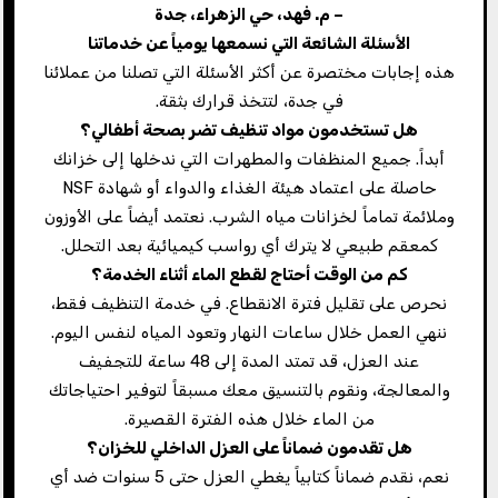
– م. فهد، حي الزهراء، جدة
الأسئلة الشائعة التي نسمعها يومياً عن خدماتنا
هذه إجابات مختصرة عن أكثر الأسئلة التي تصلنا من عملائنا
في جدة، لتتخذ قرارك بثقة.
هل تستخدمون مواد تنظيف تضر بصحة أطفالي؟
أبداً. جميع المنظفات والمطهرات التي ندخلها إلى خزانك
حاصلة على اعتماد هيئة الغذاء والدواء أو شهادة NSF
وملائمة تماماً لخزانات مياه الشرب. نعتمد أيضاً على الأوزون
كمعقم طبيعي لا يترك أي رواسب كيميائية بعد التحلل.
كم من الوقت أحتاج لقطع الماء أثناء الخدمة؟
نحرص على تقليل فترة الانقطاع. في خدمة التنظيف فقط،
ننهي العمل خلال ساعات النهار وتعود المياه لنفس اليوم.
عند العزل، قد تمتد المدة إلى 48 ساعة للتجفيف
والمعالجة، ونقوم بالتنسيق معك مسبقاً لتوفير احتياجاتك
من الماء خلال هذه الفترة القصيرة.
هل تقدمون ضماناً على العزل الداخلي للخزان؟
نعم، نقدم ضماناً كتابياً يغطي العزل حتى 5 سنوات ضد أي