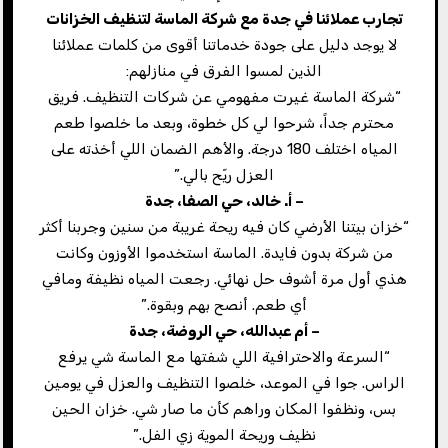
تجارب عملائنا في جدة مع شركة الماسة لتنظيف الخزانات
لا يوجد دليل على جودة خدماتنا أقوى من كلمات عملائنا
الذين لمسوا الفرق في منازلهم:
“شركة الماسة غيرت مفهومي عن شركات التنظيف. فريق
محترم جداً، شرحوا لي كل خطوة، وبعد ما خلصوا طعم
المياه اختلف 180 درجة. والأهم الضمان اللي أخذته على
العزل ريّح بالي.”
– أ. خالد، حي الصفا، جدة
“خزان بيتنا الأرضي كان فيه ريحة غريبة من سنين وجربنا أكثر
من شركة بدون فايدة. الماسة استخدموا الأوزون وكانت
هذي أول مرة أشوف حل نهائي. رجعت المياه نظيفة ومافي
أي طعم. أنصح بهم وبقوة.”
– أم عبدالله، حي الروضة، جدة
“السرعة والاحترافية اللي شفتها مع الماسة شي يرفع
الراس. جوا في الموعد، خلصوا التنظيف والعزل في يومين
بس، ونظفوا المكان وراهم كأن ما صار شي. خزان الحين
نظيف وريحة الموية زي الفل.”