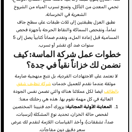
تحمي المعدن من التآكل، وتمنع تسرب المياه من الشروخ
الشعرية في الخرسانة.
نطبق العزل بطبقتين إلى ثلاث طبقات على سطح جاف
تماماً، ونفحص السماكة والنقاط الحرجة بأجهزة فحص
المسامية قبل إعادة الملء، ونقدم ضماناً كتابياً يصل إلى 5
سنوات ضد أي تقشر أو تسرب.
خطوات عمل شركة الماسة: كيف
نضمن لك خزاناً نقياً في جدة؟
لا نعتمد على الاجتهادات الفردية، بل نتبع منهجية صارمة
موثقة عندما نقدم للعميل خدمات
شركة تنظيف شقق
بالطائف
ايضا لكل عملائنا هناك والتي تضمن نفس الجودة
العالية في كل مهمة نقوم بها. هذه هي رحلتك معنا:
المعاينة الأولية المجانية
:
يزورك أحد فنيينا المختصين
لفحص حالة الخزان، تحديد نوع المشكلة (ترسبات،
صدأ، تشققات)، وأخذ القياسات اللازمة لنقدم لك عرض
سعر دقيق دون مفاجآت.