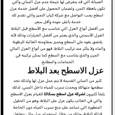
الصيانة التي قد يتعرض لها نتيجة عدم عزل المباني والتي
تكون باهظة الثمن، ولضمان الحصول على أفضل خدمة عزل
اسطح يجب التواصل مع شركة كيان التميز والتي تقدم لك
خدمة بأعلى جودة وأقل سعر.
من أفضل أنواع العزل التي تتناسب مع الأسطح قبل البلاط
العزل الأسمنتي والذي يعتبر من أفضل الخيارات وذلك لأنه
يلتصق بقوه علي السطح ويتميز بمقاومته العالية للرطوبة
والماء ولا يتأثر عند تركيب البلاط، فهو من أنواع العزل المائي
المرن والذي يتناسب مع السطح كما يمكن تركيبه في
الحمامات والمطابخ.
عزل الاسطح بعد البلاط
كثير من المباني القديمة لا يتم عمل عزل لها ولذلك تجد
سطحها متهالك ويحدث تسرب للمياه داخل المبني، لذلك
يلجأ كثيرون
لشركة عزل اسطح بسكاكا
للقيام بعزل الاسطح
والتي في الغالب يكون عزل على البلاط، وهو من الحلول
المتطورة التي تساعد على منع تسرب المياه دون الحاجة
لإزالة البلاط، وذلك من خلال استخدام عزل مائي يتغلغل