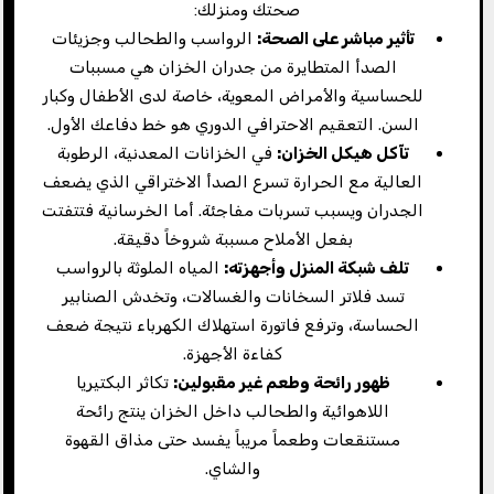
صحتك ومنزلك:
تأثير مباشر على الصحة
:
الرواسب والطحالب وجزيئات
الصدأ المتطايرة من جدران الخزان هي مسببات
للحساسية والأمراض المعوية، خاصة لدى الأطفال وكبار
السن. التعقيم الاحترافي الدوري هو خط دفاعك الأول.
تآكل هيكل الخزان
:
في الخزانات المعدنية، الرطوبة
العالية مع الحرارة تسرع الصدأ الاختراقي الذي يضعف
الجدران ويسبب تسربات مفاجئة. أما الخرسانية فتتفتت
بفعل الأملاح مسببة شروخاً دقيقة.
تلف شبكة المنزل وأجهزته
:
المياه الملوثة بالرواسب
تسد فلاتر السخانات والغسالات، وتخدش الصنابير
الحساسة، وترفع فاتورة استهلاك الكهرباء نتيجة ضعف
كفاءة الأجهزة.
ظهور رائحة وطعم غير مقبولين
:
تكاثر البكتيريا
اللاهوائية والطحالب داخل الخزان ينتج رائحة
مستنقعات وطعماً مريباً يفسد حتى مذاق القهوة
والشاي.