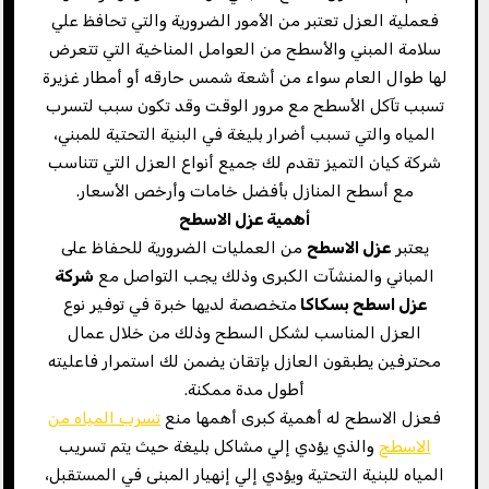
فعملية العزل تعتبر من الأمور الضرورية والتي تحافظ علي
سلامة المبني والأسطح من العوامل المناخية التي تتعرض
لها طوال العام سواء من أشعة شمس حارقه أو أمطار غزيرة
تسبب تآكل الأسطح مع مرور الوقت وقد تكون سبب لتسرب
المياه والتي تسبب أضرار بليغة في البنية التحتية للمبني،
شركة كيان التميز تقدم لك جميع أنواع العزل التي تتناسب
مع أسطح المنازل بأفضل خامات وأرخص الأسعار.
أهمية عزل الاسطح
يعتبر
عزل الاسطح
من العمليات الضرورية للحفاظ على
المباني والمنشآت الكبرى وذلك يجب التواصل مع
شركة
عزل اسطح بسكاكا
متخصصة لديها خبرة في توفير نوع
العزل المناسب لشكل السطح وذلك من خلال عمال
محترفين يطبقون العازل بإتقان يضمن لك استمرار فاعليته
أطول مدة ممكنة.
فعزل الاسطح له أهمية كبرى أهمها منع
تسرب المياه من
الاسطح
والذي يؤدي إلي مشاكل بليغة حيث يتم تسريب
المياه للبنية التحتية ويؤدي إلي إنهيار المبنى في المستقبل،