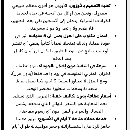
تقنية التعقيم بالأوزون
:
الأوزون هو أقوى معقم طبيعي
معروف، ونحن من أوائل من أدخله في جدة لخدمة
الخزانات المنزلية. يتحلل إلى أكسجين نقي بعد التطهير،
فلا طعم ولا رائحة ولا مواد مسرطنة.
ضمان مكتوب على العزل يصل إلى 5 سنوات
:
نثق في
جودة عملنا، ولذلك نمنحك ضماناً كتابياً يغطي أي تقشر
أو تسرب ناتج عن سوء التطبيق، لتكون في أمان كامل
بعد الدفع.
سرعة في التنفيذ دون إخلال بالجودة
:
ننجز تنظيف
الخزان المنزلي المتوسط في يوم واحد فقط (بدون عزل)،
ومع العزل لا تتجاوز المهمة 3 أيام، لأننا نعمل بفرق
متعددة ومعدات متطورة تختصر الوقت.
أسعار شفافة بدون تكاليف خفية
:
العرض الذي تستلمه
بعد المعاينة هو السعر النهائي الذي تدفعه، يشمل
العمالة والمواد والنقل، دون أي رسوم مفاجئة.
خدمة عملاء متاحة 7 أيام في الأسبوع
:
فريق دعمنا
جاهز للرد على استفساراتك وحجز مواعيدك طوال أيام