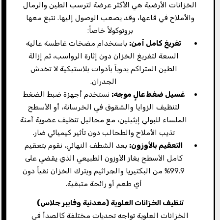
الخزانات الأرضية هي الأكثر عرضة لترسب الطين والرمال
والأملاح في قاعها، وقد يصعب الوصول إليها. نتبع معها
بروتوكولاً خاصاً:
تفريغ كامل آمن
:
باستخدام مضخات غاطسة عالية
السعة لتفريغ الخزان دون إثارة الرواسب، ثم إزالة
الطين المتراكم يدوياً بأدوات بلاستيكية لا تخدش
الجدران.
غسيل ضغط عالٍ موجه
:
نستخدم أجهزة ضبط الضغط
لتنظيف الزوايا والشقوق في الخرسانة، أو الأسطح
الملساء للبولي إيثيلين، مع محاليل تنظيف عضوية آمنة
تذيب الأملاح والطحالب دون تأثير كيميائي ضار.
التعقيم بالأوزون
:
بعد الشطف النهائي، نقوم بتعقيم
كامل الأسطح بغاز الأوزون الطبيعي الذي يقضي على
99.9% من البكتيريا والجراثيم ويترك الخزان نقياً دون
أي طعم أو رائحة متبقية.
تنظيف الخزانات العلوية (معدنية وفايبر جلاس
)
الخزانات العلوية تواجه تحديات مختلفة كالصدأ في