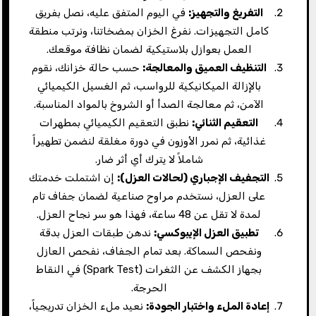
التفريغ والتجهيز
:
في اليوم المتفق عليه، نصل بفريق
كامل التجهيزات. نفرغ الخزان بمضخاتنا، ونرتب منطقة
العمل بعوازل بلاستيكية لضمان نظافة موقعك.
التنظيف العميق والمعالجة
:
حسب حالة خزانك، نقوم
بالإزالة الميكانيكية للرواسب، ثم الغسيل الكيميائي
الآمن، ثم معالجة الصدأ أو الشروخ بالمواد المناسبة.
التعقيم الثنائي
:
نطبق التعقيم الكيميائي بمطهرات
غذائية، ثم نمرر الأوزون في دورة مغلقة لنضمن تطهيراً
شاملاً لا يترك أي أثر ضار.
التجفيف الإجباري (لحالات العزل
):
إن اشتملت خدمتك
على العزل، نستخدم مراوح صناعية لضمان جفاف تام
لمدة لا تقل عن 48 ساعة، فهذا هو سر نجاح العزل.
تطبيق العزل الإيبوكسي
:
ندهن طبقات العزل بدقة
ونفحص السماكة. بعد تمام الجفاف، نفحص العازل
بجهاز الكشف عن الثغرات (Spark Test) في النقاط
الحرجة.
إعادة الملء واختبار الجودة
:
نعيد ملء الخزان تدريجياً،