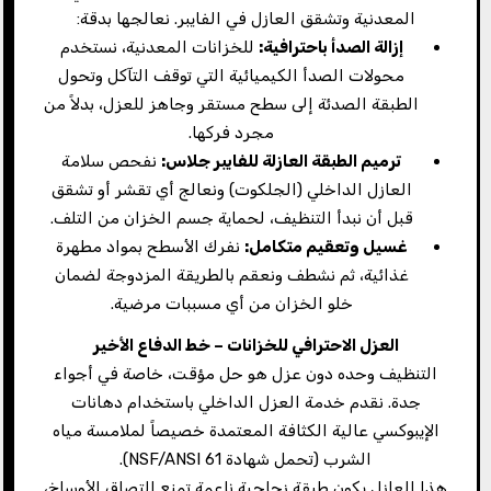
المعدنية وتشقق العازل في الفايبر. نعالجها بدقة:
إزالة الصدأ باحترافية
:
للخزانات المعدنية، نستخدم
محولات الصدأ الكيميائية التي توقف التآكل وتحول
الطبقة الصدئة إلى سطح مستقر وجاهز للعزل، بدلاً من
مجرد فركها.
ترميم الطبقة العازلة للفايبر جلاس
:
نفحص سلامة
العازل الداخلي (الجلكوت) ونعالج أي تقشر أو تشقق
قبل أن نبدأ التنظيف، لحماية جسم الخزان من التلف.
غسيل وتعقيم متكامل
:
نفرك الأسطح بمواد مطهرة
غذائية، ثم نشطف ونعقم بالطريقة المزدوجة لضمان
خلو الخزان من أي مسببات مرضية.
العزل الاحترافي للخزانات – خط الدفاع الأخير
التنظيف وحده دون عزل هو حل مؤقت، خاصة في أجواء
جدة. نقدم خدمة العزل الداخلي باستخدام دهانات
الإيبوكسي عالية الكثافة المعتمدة خصيصاً لملامسة مياه
الشرب (تحمل شهادة NSF/ANSI 61).
هذا العازل يكون طبقة زجاجية ناعمة تمنع التصاق الأوساخ،