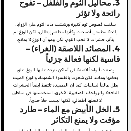
3. محاليل الثوم والفلفل – تفوح
رائحة ولا تؤثر
سلقت فصوص ثوم كثيرة ورششت ماء الثوم على الزوايا.
رائحة مطبخي أصبحت وكأنها مطعم إيطالي، لكن الوزغ لم
يتأثر. حشرات لا تحب الثوم، لكن يبدو أن الوزغ لا يمانع.
4. المصائد اللاصقة (الغراء) –
قاسية لكنها فعالة جزئياً
وضعت ألواحاً لاصقة في أماكن يتردد عليها الوزغ. علق
بعضها ومات، لكن شعرت بالقسوة الشديدة، والوزغ الميت
يظل عالقاً لساعات. كما أن المصيدة تلتقط أيضاً الحشرات
النافعة والزواحف الصغيرة الأخرى. استخدمتها في مناطق
لا تصلها أطفالي، لكنها ليست حلاً جذرياً.
5. الخل الأبيض مع الماء – طارد
مؤقت ولا يمنع التكاثر
رششت مزيجاً من الخل والماء على الحوائط والنوافذ.