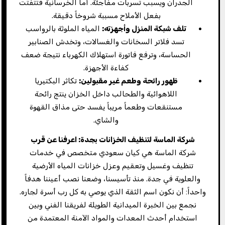
الجدران ويسبب تسربات مفاجئة. أما الخرسانية فتتفتت
بفعل الأملاح مسببة شروخاً دقيقة.
تلف شبكة المنزل وأجهزته
:
المياه الملوثة بالرواسب
تسد فلاتر السخانات والغسالات، وتخدش الصنابير
الحساسة، وترفع فاتورة استهلاك الكهرباء نتيجة ضعف
كفاءة الأجهزة.
ظهور رائحة وطعم غير مقبولين
:
تكاثر البكتيريا
اللاهوائية والطحالب داخل الخزان ينتج رائحة
مستنقعات وطعماً مريباً يفسد حتى مذاق القهوة
والشاي.
شركة الماسة لتنظيف الخزانات بجدة: اعرفنا عن قرب
شركة الماسة هي كيان سعودي متخصص في خدمات
تنظيف وغسيل وتعقيم وعزل خزانات المياه الأرضية
والعلوية في جدة. منذ تأسيسنا، وضعنا نصب أعيننا هدفاً
واحداً: أن نكون اسم الثقة الذي يوصي به كل رب أسرة لجاره.
نجمع بين الخبرة الميدانية الطويلة لفريقنا الفني وبين
استخدام أحدث المعدات والمواد الآمنة المعتمدة من