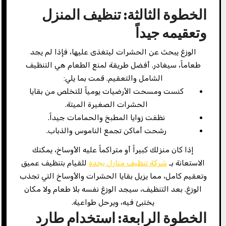
الخطوة الثالثة: تنظيف المنزل
وتعقيمه جيداً
الوزغ يبحث عن الحشرات ليتغذى عليها، فإذا لم يجد
طعاماً، سيغادر. أفضل طريقة لمنع الطعام هي التنظيف
الشامل والتعقيم. قمت بما يلي:
كنست ومسحت الأرضيات يومياً للتخلص من بقايا
الحشرات الصغيرة الميتة.
نظفت زوايا المطبخ والحمامات جيداً.
رشحت أماكن تجمع الناموس والذباب.
إذا كان منزلك كبيراً أو متراكماً عليه الأوساخ، يمكنك
الاستعانة بـ
شركة تنظيف منازل بجدة
للقيام بتنظيف عميق
وتعقيم كامل، مما يزيل بقايا الحشرات والأوساخ التي تجذب
الوزغ. بعد التنظيف، سيجد الوزغ نفسه بلا طعام ولا مكان
يختبئ فيه، ويرحل طواعية.
الخطوة الرابعة: استخدام طارد