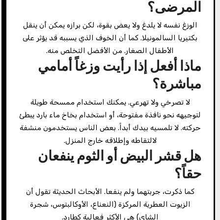
المرضى؟
الوزغ نفسه لا يلدغ ولا يعض بقوة، لكن برازه يمكن أن ينقل
بكتيريا السالمونيلا. كما أن الخوف الذي يسببه قد يؤثر على
الأطفال الصغار. من الأفضل التخلص منه.
ماذا أفعل إذا رأيت وزغاً أمامي
مباشرة؟
لا تصرخي ولا تهرعي. يمكنك استخدام ممسحة طويلة
لتوجيهه نحو نافذة مفتوحة، أو استخدام بخاخ ماء بارد يبطئ
حركته. لا تلمسيه بيدك أبداً. بعض الناس يستخدمون منشفة
لالتقاطه وإطلاقه خارج المنزل.
هل قشر البيض أو الثوم ينفعان
حقاً؟
كما ذكرت، جربتهما ولم ينفعا. الأبحاث الحديثة تقول أن
الزيوت العطرية المركزة (النعناع، الأوكالبتوس، شجرة
الشاي) هي الأكثر فعالية كطارد.