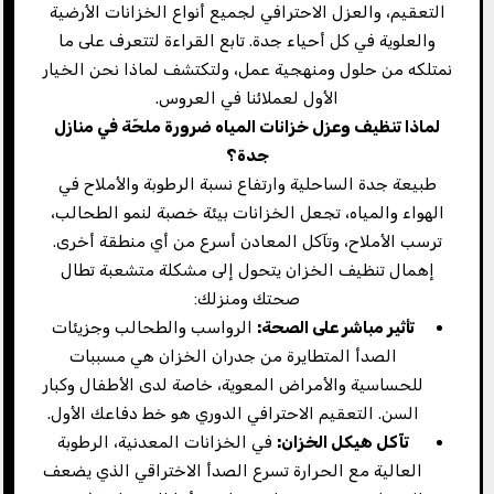
التعقيم، والعزل الاحترافي لجميع أنواع الخزانات الأرضية
والعلوية في كل أحياء جدة. تابع القراءة لتتعرف على ما
نمتلكه من حلول ومنهجية عمل، ولتكتشف لماذا نحن الخيار
الأول لعملائنا في العروس.
لماذا تنظيف وعزل خزانات المياه ضرورة ملحّة في منازل
جدة؟
طبيعة جدة الساحلية وارتفاع نسبة الرطوبة والأملاح في
الهواء والمياه، تجعل الخزانات بيئة خصبة لنمو الطحالب،
ترسب الأملاح، وتآكل المعادن أسرع من أي منطقة أخرى.
إهمال تنظيف الخزان يتحول إلى مشكلة متشعبة تطال
صحتك ومنزلك:
تأثير مباشر على الصحة
:
الرواسب والطحالب وجزيئات
الصدأ المتطايرة من جدران الخزان هي مسببات
للحساسية والأمراض المعوية، خاصة لدى الأطفال وكبار
السن. التعقيم الاحترافي الدوري هو خط دفاعك الأول.
تآكل هيكل الخزان
:
في الخزانات المعدنية، الرطوبة
العالية مع الحرارة تسرع الصدأ الاختراقي الذي يضعف