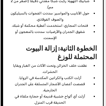
شبابيك التهوية: ركبت شبكاً معدني دقيقاً (أصغر من 2
مم).
حول الأنابيب والمواسير: سددت الفجوات بالسيليكون
والصوف الفولاذي.
فتحات المجاري: استخدمت أغطية محكمة أو شبك.
شقوق الجدران والأرضيات: سددت بالمعجون أو
الإسمنت.
الخطوة الثانية: إزالة البيوت
المحتملة للوزغ
نظفت خلف الخزائن وتحت الأثاث من الغبار وبقايا
الحشرات.
أزلت الكتب والكراتين المكدسة في الزوايا.
قصصت أغصان الأشجار المتسلقة على الجدران
الخارجية.
أزلت أي ألواح خشبية قديمة أو حجارة ملقاة في
الحديقة قرب المنزل.