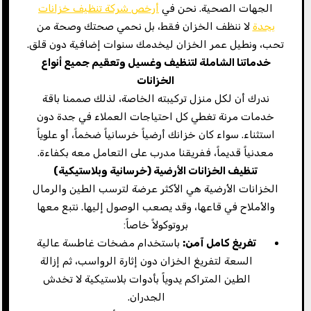
الجهات الصحية. نحن في
أرخص شركة تنظيف خزانات
بجدة
لا ننظف الخزان فقط، بل نحمي صحتك وصحة من
تحب، ونطيل عمر الخزان ليخدمك سنوات إضافية دون قلق.
خدماتنا الشاملة لتنظيف وغسيل وتعقيم جميع أنواع
الخزانات
ندرك أن لكل منزل تركيبته الخاصة، لذلك صممنا باقة
خدمات مرنة تغطي كل احتياجات العملاء في جدة دون
استثناء. سواء كان خزانك أرضياً خرسانياً ضخماً، أو علوياً
معدنياً قديماً، ففريقنا مدرب على التعامل معه بكفاءة.
تنظيف الخزانات الأرضية (خرسانية وبلاستيكية
)
الخزانات الأرضية هي الأكثر عرضة لترسب الطين والرمال
والأملاح في قاعها، وقد يصعب الوصول إليها. نتبع معها
بروتوكولاً خاصاً:
تفريغ كامل آمن
:
باستخدام مضخات غاطسة عالية
السعة لتفريغ الخزان دون إثارة الرواسب، ثم إزالة
الطين المتراكم يدوياً بأدوات بلاستيكية لا تخدش
الجدران.