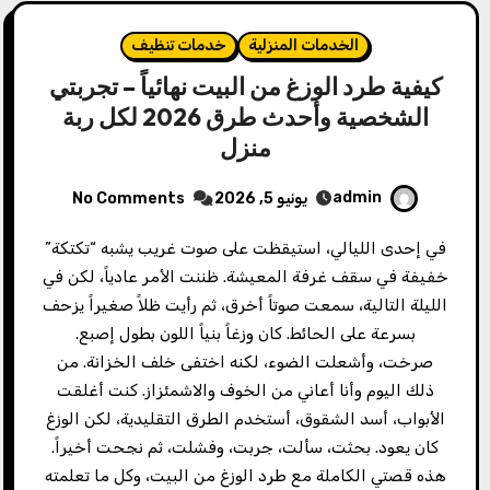
الخدمات المنزلية
خدمات تنظيف
كيفية طرد الوزغ من البيت نهائياً – تجربتي
الشخصية وأحدث طرق 2026 لكل ربة
منزل
admin
يونيو 5, 2026
No Comments
في إحدى الليالي، استيقظت على صوت غريب يشبه “تكتكة”
خفيفة في سقف غرفة المعيشة. ظننت الأمر عادياً، لكن في
الليلة التالية، سمعت صوتاً أخرق، ثم رأيت ظلاً صغيراً يزحف
بسرعة على الحائط. كان وزغاً بنياً اللون بطول إصبع.
صرخت، وأشعلت الضوء، لكنه اختفى خلف الخزانة. من
ذلك اليوم وأنا أعاني من الخوف والاشمئزاز. كنت أغلقت
الأبواب، أسد الشقوق، أستخدم الطرق التقليدية، لكن الوزغ
كان يعود. بحثت، سألت، جربت، وفشلت، ثم نجحت أخيراً.
هذه قصتي الكاملة مع طرد الوزغ من البيت، وكل ما تعلمته