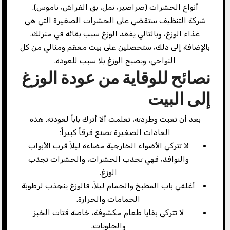
أنواع الحشرات (صراصير، نمل، بق الفراش، ناموس).
شركة التنظيف ستقضي على الحشرات الصغيرة التي هي
غذاء الوزغ، وبالتالي يفقد الوزغ سبب بقائه في منزلك.
بالإضافة إلى ذلك، ستحصلين على بيت معقم ومثالي من كل
النواحي، ويصبح الوزغ بلا سبب للعودة.
نصائح للوقاية من عودة الوزغ
إلى البيت
بعد أن تعبت وطردته، تعلمت ألا أترك باباً لعودته. هذه
العادات الصغيرة تصنع فرقاً كبيراً:
لا تتركي الأضواء الخارجية مضاءة ليلاً قرب الأبواب
والنوافذ، فهي تجذب الحشرات، والحشرات تجذب
الوزغ.
أغلقي باب المطبخ والحمام ليلاً، فالوزغ ينجذب لرطوبة
الحمامات والحرارة.
لا تتركي بقايا طعام مكشوفة، خاصة فتات الخبز
والحلويات.