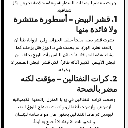
جربت معظم الوصفات المتداولة، وهذه خلاصة تجربتي بكل
شفافية:
1. قشر البيض – أسطورة منتشرة
ولا فائدة منها
نشرت قشر بيض مفتتاً خلف الخزائن وفي الزوايا، ظناً أن
رائحته تطرد الوزغ. لم يحدث شيء. الوزغ ظل يزحف كما
يشاء. هذه الخرافة بدأت لأن الناس رأت الوزغ يخاف من
البيض الأبيض الكبير (كأنه طائر)، لكن قشر البيض الصغير لا
يخيفه.
2. كرات النفتالين – مؤقت لكنه
مضر بالصحة
وضعت كرات النفتالين في زوايا المنزل. رائحتها الكيميائية
أزعجتني وأزعجت أطفالي، وأصبت بصداع. الوزغ ابتعد
ليومين ثم عاد. النفتالين يحتوي على مواد سامة للإنسان
والحيوانات الأليفة. لا أنصح به أبداً.