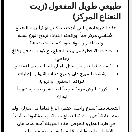
طبيعي طويل المفعول (زيت
النعناع المركز)
هذه الطريقة هي التي أنهت مشكلتي نهائياً. زيت النعناع
الأساسي مركز جداً، ورائحته النفاذة تزعج الوزغ بشدة
وتجعله يهرب ولا يعود. كيف استخدمته؟
خلطت 20 قطرة من زيت النعناع مع كوب ماء في بخاخ
زجاجي.
أضفت قطرتين من سائل الجلي ليساعد على الامتزاج.
رششت المزيج على جميع عتبات الأبواب، إطارات
النوافذ، الشقوق، والزوايا.
كررت الرش مرة أسبوعياً لمدة شهر، ثم مرة شهرياً
للوقاية.
النتيجة: بعد أسبوع واحد، اختفى الوزغ تماماً من منزلي، ولم
يعد منذ 4 أشهر. رائحة النعناع جميلة ومنعشة وتفيد أيضاً
في طرد النمل والبعوض. هذه الطريقة آمنة تماماً على
الأطفال والحيوانات الأليفة (بشرط عدم شرب الزيت